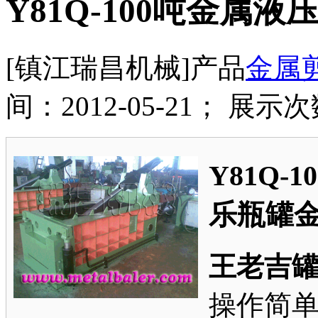
Y81Q-100吨金属液
[镇江瑞昌机械]产品
金属
间：2012-05-21； 展示次
Y81Q-
乐瓶罐
王老吉
操作简