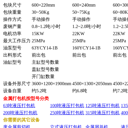
包块尺寸
600×220mm
600×240mm
600×3
包块重量
30~50Kg
50~75Kg
60~80K
操作方式
手动操作
手动操作
手动操
废钢产量
0.8~1.2吨/小时
1.2~2.0吨/小时
1.2~2
电机功率
15KW
22KW
22KW
最大工作压力
25MPa
25MPa
25MPa
油泵型号
63YCY14-1B
160YCY14-1B
160YC
出料形式
前出包
前出包
前出包
油缸型号
主缸型号数量
盖缸型号数量
开门缸数量
设备外形尺寸
3600×1200×1900mm
4500×1300×2050mm
4500×2
设备自重
约5.2吨
约6.8吨
约7.2吨
金属打包机按型号分类
63吨液压打包机
100吨液压打包机
125吨液压打包机
1
200吨液压打包机
250吨液压打包机
315吨液压打包机
4
你需要的其它设备
废金属剪切机
立式液压打包机
金属屑并机
液