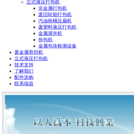
立式液压打包机
非金属打包机
废旧轮胎打包机
汽油铁桶压扁机
废塑料液压打包机
金属屑并机
拆包机
金属包块检测设备
废金属剪切机
立式液压打包机
技术支持
了解我们
配件选购
联系瑞昌