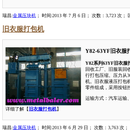
瑞昌:
金属压块机
； 时间:2013 年 7 月 6 日； 次数：3,723 次；
旧衣服打包机
Y82-63YF旧衣
Y82系列63YF旧衣
回收工厂、旧服装回
行打包压缩。压力从3
机。旧衣服液压打包
零件组成，采用按钮
运输方式：汽车运输
详细了解【
旧衣服打包机
】
瑞昌:
金属压块机
； 时间:2013 年 6 月 29 日； 次数：3,763 次