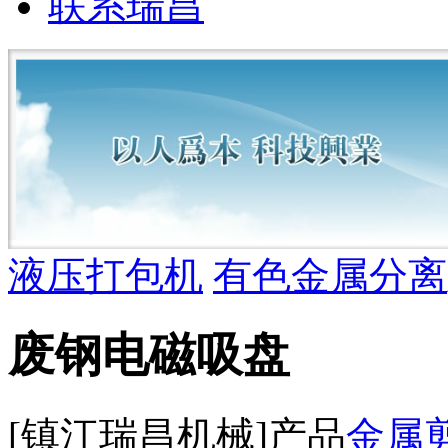
联系瑞昌
液压打包机
有色金属分离
废钢电磁吸盘
[镇江瑞昌机械]产品
金属