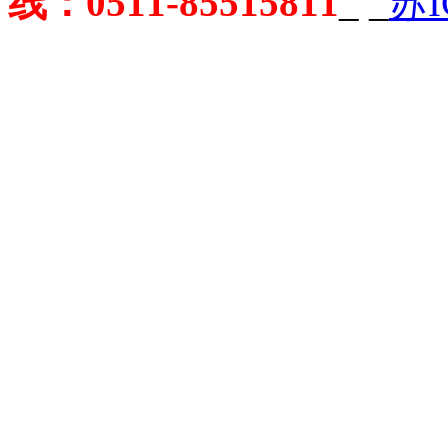
线：0511-85515811
_
_
苏I