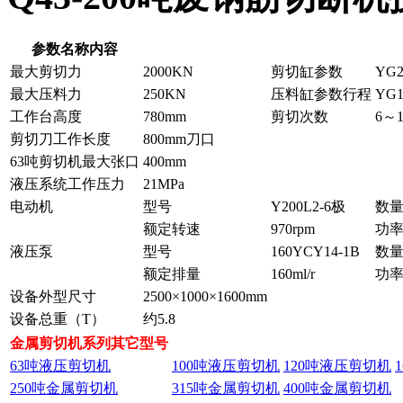
参数名称内容
最大剪切力
2000KN
剪切缸参数
YG2
最大压料力
250KN
压料缸参数行程
YG1
工作台高度
780mm
剪切次数
6～
剪切刀工作长度
800mm刀口
63吨剪切机最大张口
400mm
液压系统工作压力
21MPa
电动机
型号
Y200L2-6极
数
额定转速
970rpm
功
液压泵
型号
160YCY14-1B
数
额定排量
160ml/r
功
设备外型尺寸
2500×1000×1600mm
设备总重（T）
约5.8
金属剪切机系列其它型号
63吨液压剪切机
100吨液压剪切机
120吨液压剪切机
250吨金属剪切机
315吨金属剪切机
400吨金属剪切机