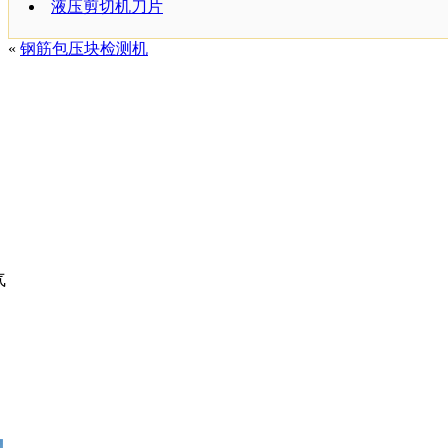
液压剪切机刀片
«
钢筋包压块检测机
气