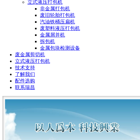
立式液压打包机
非金属打包机
废旧轮胎打包机
汽油铁桶压扁机
废塑料液压打包机
金属屑并机
拆包机
金属包块检测设备
废金属剪切机
立式液压打包机
技术支持
了解我们
配件选购
联系瑞昌