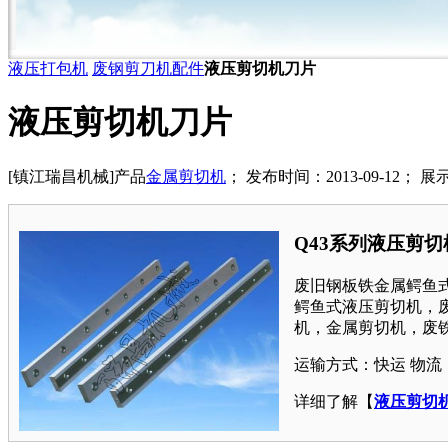
液压打包机
废钢剪刀机配件
液压剪切机刀片
液压剪切机刀片
[镇江瑞昌机械]产品
金属剪切机
； 发布时间：2013-09-12； 展
Q43系列液压剪
废旧钢板铁金属鳄鱼
鳄鱼式液压剪切机，
机，金属剪切机，废
运输方式：快运 物流
详细了解【
液压剪切