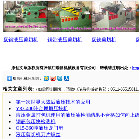
废钢液压剪切机
铜带液压剪切机
废铁剪切机
原创文章版权所有归镇江瑞昌机械设备有限公司，转载请注明出处：
htt
瑞昌机械分享到：
相关文章列表:
（如需即刻回复，请致电瑞昌机械销售部：0511-85515811、手
第一次世界大战后液压技术的应用
Y83-400吨金属屑压块机
液压金属打包机使用的液压油检测结果不合格如何向上
钢筋包压块检测机
Q15-360吨液压龙门剪
液压剪切机刀片螺丝