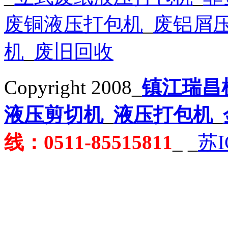
废铜液压打包机
_
废铝屑
机
_
废旧回收
Copyright 2008_
镇江瑞昌
液压剪切机
_
液压打包机
_
线：0511-85515811
_
_
苏I