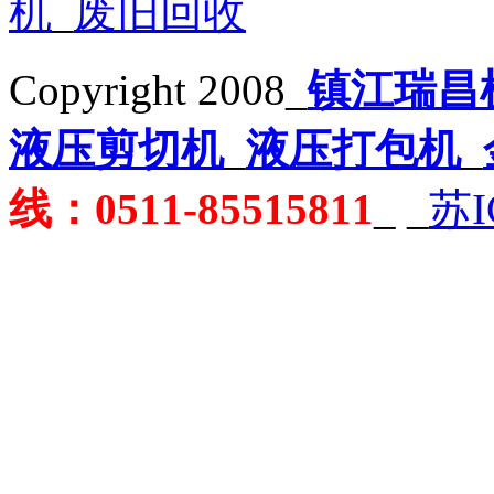
机
_
废旧回收
Copyright 2008_
镇江瑞昌
液压剪切机
_
液压打包机
_
线：0511-85515811
_
_
苏I