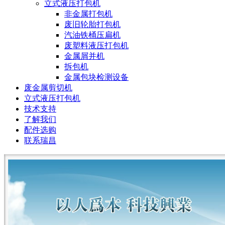
立式液压打包机
非金属打包机
废旧轮胎打包机
汽油铁桶压扁机
废塑料液压打包机
金属屑并机
拆包机
金属包块检测设备
废金属剪切机
立式液压打包机
技术支持
了解我们
配件选购
联系瑞昌