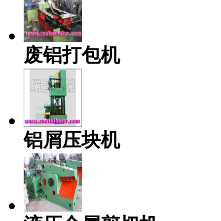
废铝打包机
铝屑压块机