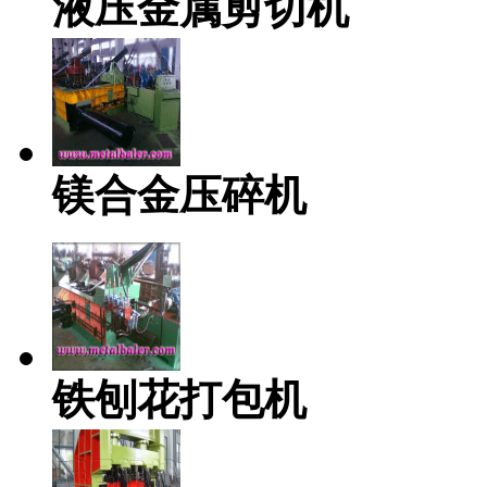
液压金属剪切机
镁合金压碎机
铁刨花打包机